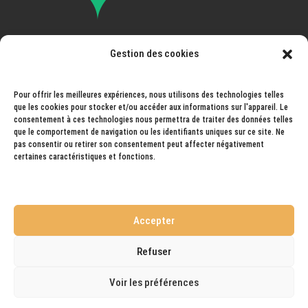
Gestion des cookies
Pays ouvert à la livraison
: France, Espagne, Portugal,
Italie, Autriche, Allemagne, Belgique, Luxembourg,
Pays-Bas, Andorre, Norvège, Suisse, Monaco,
Pour offrir les meilleures expériences, nous utilisons des technologies telles
que les cookies pour stocker et/ou accéder aux informations sur l'appareil. Le
Liechtenstein, Hongrie, Slovaquie...
consentement à ces technologies nous permettra de traiter des données telles
que le comportement de navigation ou les identifiants uniques sur ce site. Ne
pas consentir ou retirer son consentement peut affecter négativement
Pays prochainement ouvert à la livraison
: Monaco,
certaines caractéristiques et fonctions.
Autriche.
Accepter
Refuser
Mentions légales
Conditions générales de ventes
Mon Compte
Contact
Politique de cookies (UE)
Voir les préférences