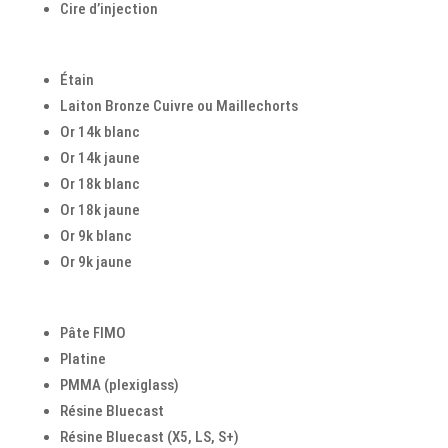
Cire d’injection
Étain
Laiton Bronze Cuivre ou Maillechorts
Or 14k blanc
Or 14k jaune
Or 18k blanc
Or 18k jaune
Or 9k blanc
Or 9k jaune
Pâte FIMO
Platine
PMMA (plexiglass)
Résine Bluecast
Résine Bluecast (X5, LS, S+)