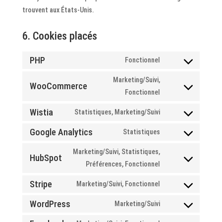
trouvent aux États-Unis.
6. Cookies placés
PHP
Fonctionnel
Consent
to
Marketing/Suivi,
WooCommerce
service
Consent
Fonctionnel
php
to
Wistia
Statistiques, Marketing/Suivi
service
Consent
woocommerce
to
Google Analytics
Statistiques
Consent
service
to
Marketing/Suivi, Statistiques,
wistia
HubSpot
service
Consent
Préférences, Fonctionnel
google-
to
Stripe
Marketing/Suivi, Fonctionnel
analytics
service
Consent
hubspot
to
WordPress
Marketing/Suivi
Consent
service
to