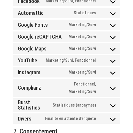
Facebook
Marketing/Suivi, Fonctionnel
stripe
Consent
service
to
Automattic
Statistiques
wordpress
Consent
service
to
Google Fonts
Marketing/Suivi
facebook
Consent
service
to
Google reCAPTCHA
Marketing/Suivi
automattic
Consent
service
to
Google Maps
Marketing/Suivi
google-
Consent
service
fonts
to
YouTube
Marketing/Suivi, Fonctionnel
google-
Consent
service
recaptcha
to
Instagram
Marketing/Suivi
google-
Consent
service
maps
to
Fonctionnel,
youtube
Complianz
service
Consent
Marketing/Suivi
instagram
to
Burst
Statistiques (anonymes)
service
Statistics
Consent
complianz
to
Divers
Finalité en attente d’enquête
Consent
service
to
7. Consentement
burst-