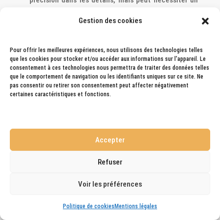
travail conséquent de post-traitement pour
Gestion des cookies
atteindre la qualité de surface désirée.
Impression 3D en cire
: Si la qualité est votre priorité
absolue ou si vous ne possédez pas d’imprimante 3D
Pour offrir les meilleures expériences, nous utilisons des technologies telles
que les cookies pour stocker et/ou accéder aux informations sur l'appareil. Le
résine, l’impression en cire est la meilleure option.
consentement à ces technologies nous permettra de traiter des données telles
Elle offre une excellente fidélité au modèle
que le comportement de navigation ou les identifiants uniques sur ce site. Ne
pas consentir ou retirer son consentement peut affecter négativement
numérique original et nécessite moins de finition
certaines caractéristiques et fonctions.
post-impression, rendant le processus plus direct et
souvent plus rapide.
Pour la réalisation de séries
Accepter
Impression 3D en résine standard
: Lorsqu’il s’agit de
produire en série, l’impression en résine standard est
Refuser
préférable grâce à sa qualité et sa cohérence de
Voir les préférences
surface (effet lissant de la résine, voir plus bas). Il
est toutefois important de prévoir un temps pour
Politique de cookies
Mentions légales
réparer les traces laissées par les supports. Bien que