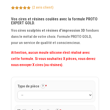
(
2
avis client)
Noté
2
5.00
sur 5
Vos cires et résines coulées avec la formule PROTO
basé sur
EXPERT GOLD.
notations
client
Vos
cires sculptés et résines d’impression 3D
fondues
dans le métal de votre choix. Formule PROTO GOLD,
pour un service de qualité et consciencieux.
Attention, aucun moule silicone n’est réalisé avec
cette formule. Si vous souhaitez X pièces, vous devez
nous envoyer X cires (ou résines).
Type de pièce
*
?