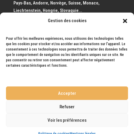
Pays-Bas, Andorre, Norvège, Suisse, Monaco,
Liechtenstein, Hongrie, Slovaquie...
Gestion des cookies
Pays prochainement ouvert à la livraison
: Monaco,
Autriche.
Pour offrir les meilleures expériences, nous utilisons des technologies telles
que les cookies pour stocker et/ou accéder aux informations sur l'appareil. Le
consentement à ces technologies nous permettra de traiter des données telles
que le comportement de navigation ou les identifiants uniques sur ce site. Ne
pas consentir ou retirer son consentement peut affecter négativement
certaines caractéristiques et fonctions.
Mentions légales
Conditions générales de ventes
Accepter
Mon Compte
Contact
Politique de cookies (UE)
Refuser
Voir les préférences
Design de
Elegant Themes
| Propulsé par
WordPress
Politique de cookies
Mentions légales