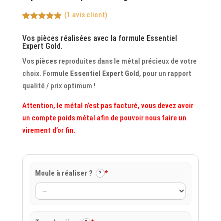
(
1
avis client)
Noté
1
5.00
sur 5
Vos pièces réalisées avec la formule Essentiel
basé sur
Expert Gold.
notation
client
Vos
pièces
reproduites dans le métal précieux de votre
choix. Formule
Essentiel Expert Gold
, pour un rapport
qualité / prix optimum !
Attention, le métal n’est pas facturé, vous devez avoir
un compte poids métal afin de pouvoir nous faire un
virement d’or fin.
Moule à réaliser ?
*
?