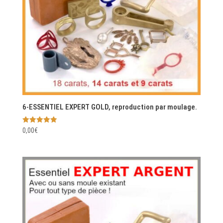
6-ESSENTIEL EXPERT GOLD, reproduction par moulage.
Note
0,00
€
5.00
sur 5