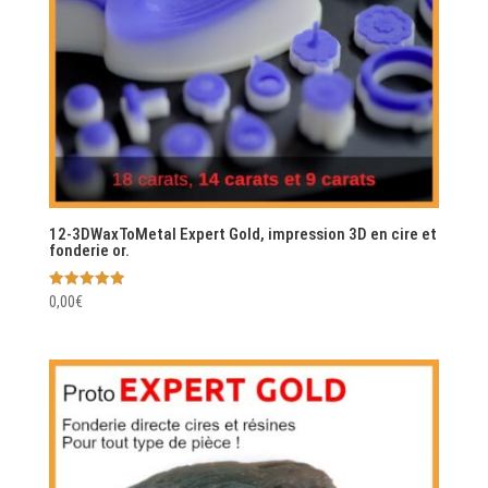
12-3DWaxToMetal Expert Gold, impression 3D en cire et
fonderie or.
Note
0,00
€
5.00
sur 5