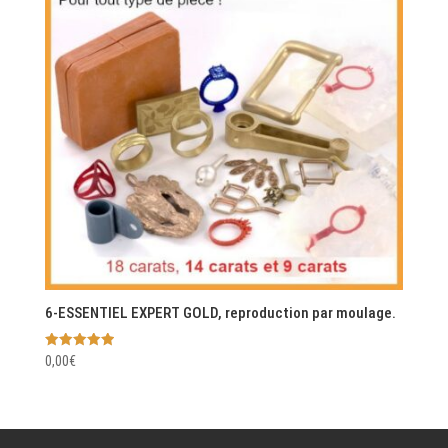
6-ESSENTIEL EXPERT GOLD, reproduction par moulage.
Note
0,00
€
5.00
sur 5