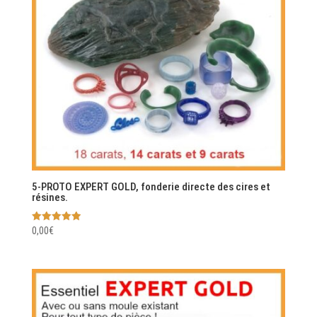
5-PROTO EXPERT GOLD, fonderie directe des cires et
résines.
Note
0,00
€
5.00
sur 5