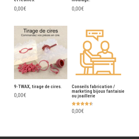
0,00
€
0,00
€
9-TWAX, tirage de cires.
Conseils fabrication /
marketing bijoux fantaisie
0,00
€
ou joaillerie
Note
0,00
€
4.50
sur 5