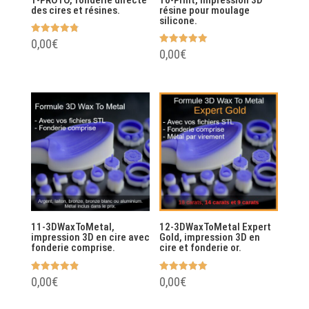
des cires et résines.
résine pour moulage
silicone.
Note
0,00
€
4.83
Note
0,00
€
sur 5
5.00
sur 5
11-3DWaxToMetal,
12-3DWaxToMetal Expert
impression 3D en cire avec
Gold, impression 3D en
fonderie comprise.
cire et fonderie or.
Note
Note
0,00
€
0,00
€
4.88
5.00
sur 5
sur 5