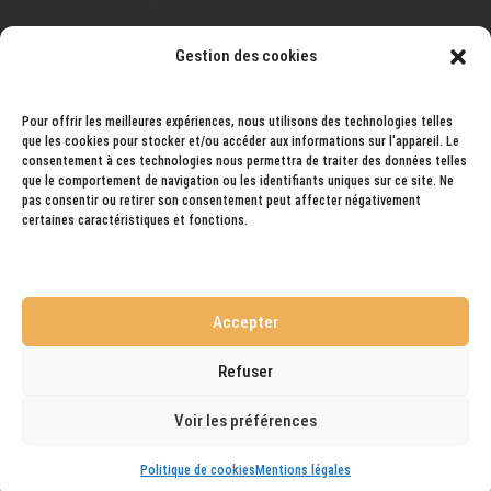
Gestion des cookies
Pays ouvert à la livraison
: France, Espagne, Portugal,
Italie, Autriche, Allemagne, Belgique, Luxembourg,
Pays-Bas, Andorre, Norvège, Suisse, Monaco,
Pour offrir les meilleures expériences, nous utilisons des technologies telles
que les cookies pour stocker et/ou accéder aux informations sur l'appareil. Le
Liechtenstein, Hongrie, Slovaquie...
consentement à ces technologies nous permettra de traiter des données telles
que le comportement de navigation ou les identifiants uniques sur ce site. Ne
pas consentir ou retirer son consentement peut affecter négativement
Pays prochainement ouvert à la livraison
: Monaco,
certaines caractéristiques et fonctions.
Autriche.
Accepter
Refuser
Mentions légales
Conditions générales de ventes
Mon Compte
Contact
Politique de cookies (UE)
Voir les préférences
Design de
Elegant Themes
| Propulsé par
WordPress
Politique de cookies
Mentions légales