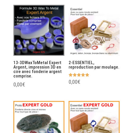
13-3DWaxToMetal Expert
2-ESSENTIEL,
Argent, impression 3D en
reproduction par moulage.
cire avec fonderie argent
comprise.
Note
0,00
€
0,00
€
4.91
sur 5