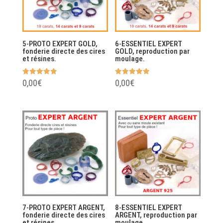
5-PROTO EXPERT GOLD,
6-ESSENTIEL EXPERT
fonderie directe des cires
GOLD, reproduction par
et résines.
moulage.
Note
Note
0,00
€
0,00
€
5.00
5.00
sur 5
sur 5
7-PROTO EXPERT ARGENT,
8-ESSENTIEL EXPERT
fonderie directe des cires
ARGENT, reproduction par
et résines.
moulage.