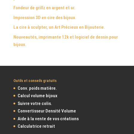
Fondeur de grillz en argent et or.
Impression 3D en cire des bijoux.
La cire à sculpter, un Art Précieux en Bijouterie.
Nouveautés, imprimante 12k et logiciel de dessin pour
bijoux.
Outils et conseils gratuits
Conv. poids matière.
Calcul volume bijoux
Suivre votre colis.
Convertisseur Densité Volume
Aide à la vente de vos créations
Calculatrice retrait