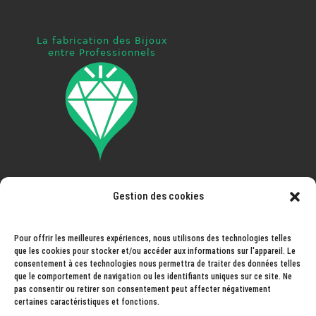
Gestion des cookies
Pays ouvert à la livraison
: France, Espagne, Portugal,
Italie, Autriche, Allemagne, Belgique, Luxembourg,
Pays-Bas, Andorre, Norvège, Suisse, Monaco,
Pour offrir les meilleures expériences, nous utilisons des technologies telles
que les cookies pour stocker et/ou accéder aux informations sur l'appareil. Le
Liechtenstein, Hongrie, Slovaquie...
consentement à ces technologies nous permettra de traiter des données telles
que le comportement de navigation ou les identifiants uniques sur ce site. Ne
pas consentir ou retirer son consentement peut affecter négativement
Pays prochainement ouvert à la livraison
: Monaco,
certaines caractéristiques et fonctions.