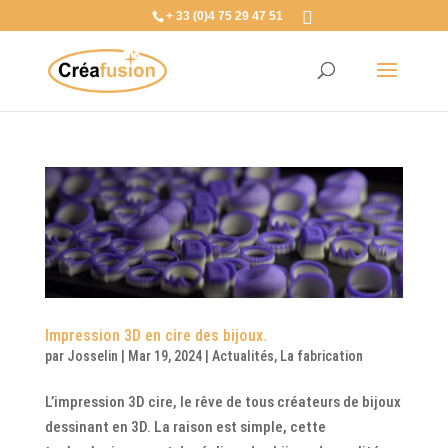
+ 33 (0)4 75 29 47 51
Impression 3D en cire des bijoux.
par
Josselin
|
Mar 19, 2024
|
Actualités
,
La fabrication
L’impression 3D cire, le rêve de tous créateurs de bijoux
dessinant en 3D. La raison est simple, cette