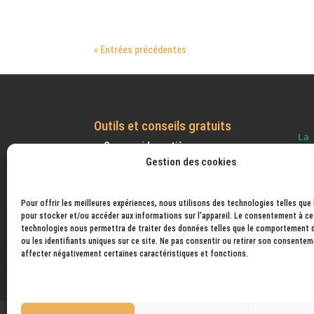
« Entrées précédentes
Outils et conseils gratuits
Conv. poids matière.
Gestion des cookies
Calcul volume bijoux
Suivre votre colis.
Convertisseur Densité Volume
Pour offrir les meilleures expériences, nous utilisons des technologies telles que
pour stocker et/ou accéder aux informations sur l'appareil. Le consentement à ce
Aide à la vente de vos créations
technologies nous permettra de traiter des données telles que le comportement 
Calculatrice retrait
ou les identifiants uniques sur ce site. Ne pas consentir ou retirer son consente
affecter négativement certaines caractéristiques et fonctions.
Vérifié indépendamment