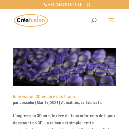
+ 33 (0)4 75 29 47 51
Impression 3D en cire des bijoux.
par
Josselin
|
Mar 19, 2024
|
Actualités
,
La fabrication
L’impression 3D cire, le rêve de tous créateurs de bijoux
dessinant en 3D. La raison est simple, cette