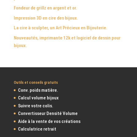
Fondeur de grillz en argent et or.
Impression 3D en cire des bijoux.
La cire à sculpter, un Art Précieux en Bijouterie.
Nouveautés, imprimante 12k et logiciel de dessin pour
bijoux.
Outils et conseils gratuits
Conv. poids matière.
Calcul volume bijoux
Suivre votre colis.
Convertisseur Densité Volume
Aide à la vente de vos créations
Calculatrice retrait