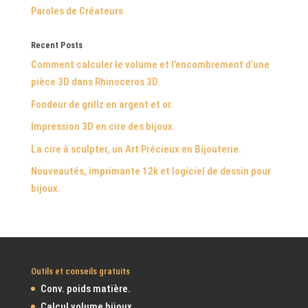
Paroles de Créateurs
Recent Posts
Comment calculer le volume et l’encombrement d’une
pièce 3D dans Rhinoceros 3D.
Fondeur de grillz en argent et or.
Impression 3D en cire des bijoux.
La cire à sculpter, un Art Précieux en Bijouterie.
Nouveautés, imprimante 12k et logiciel de dessin pour
bijoux.
Outils et conseils gratuits
Conv. poids matière.
Calcul volume bijoux