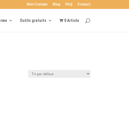
Mon Compte
Blog
FAQ
Contact
orme
Outils gratuits
0 Article