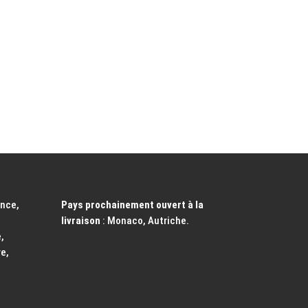
ance,
Pays prochainement ouvert à la
livraison
: Monaco, Autriche.
,
e,