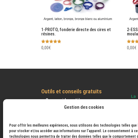
1-PROTO, fonderie directe des cires et
2-ESS
résines.
moula
Note
Note
0,00
€
0,00
€
4.83
4.91
sur 5
sur 5
Outils et conseils gratuits
Conv. poids matière.
Gestion des cookies
Calcul volume bijoux
Suivre votre colis.
Convertisseur Densité Volume
Pour offrir les meilleures expériences, nous utilisons des technologies telles que
pour stocker et/ou accéder aux informations sur l'appareil. Le consentement à ce
Aide à la vente de vos créations
technologies nous permettra de traiter des données telles que le comportement 