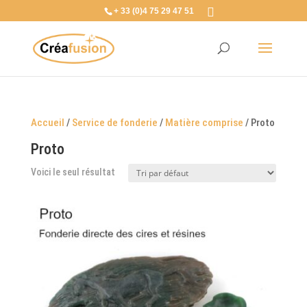
+ 33 (0)4 75 29 47 51
Accueil
/
Service de fonderie
/
Matière comprise
/ Proto
Proto
Voici le seul résultat