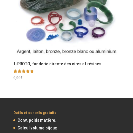
1-PROTO, fonderie directe des cires et résines.
Note
0,00
€
4.83
sur 5
Outils et conseils gratuits
Conv. poids matière.
Calcul volume bijoux