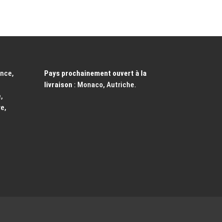
ance,
Pays prochainement ouvert à la
livraison
: Monaco, Autriche.
,
e,