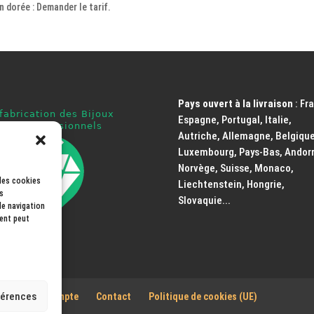
on dorée : Demander le tarif.
Pays ouvert à la livraison
: Fr
Espagne, Portugal, Italie,
Autriche, Allemagne, Belgique
Luxembourg, Pays-Bas, Andorr
Norvège, Suisse, Monaco,
 les cookies
Liechtenstein, Hongrie,
s
Slovaquie...
de navigation
ment peut
férences
es
Mon Compte
Contact
Politique de cookies (UE)