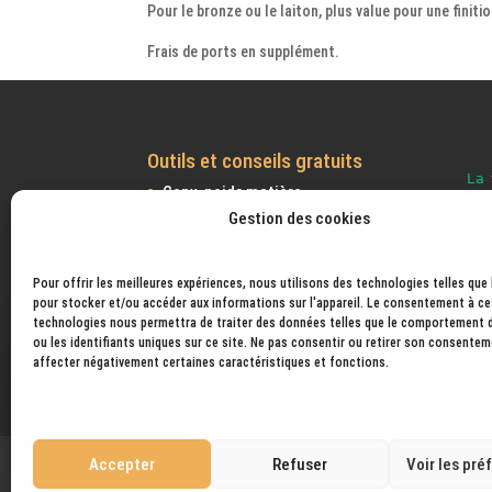
Pour le bronze ou le laiton, plus value pour une finiti
Frais de ports en supplément.
Outils et conseils gratuits
Conv. poids matière.
Gestion des cookies
Calcul volume bijoux
Suivre votre colis.
Convertisseur Densité Volume
Pour offrir les meilleures expériences, nous utilisons des technologies telles que
Aide à la vente de vos créations
pour stocker et/ou accéder aux informations sur l'appareil. Le consentement à ce
technologies nous permettra de traiter des données telles que le comportement 
Calculatrice retrait
ou les identifiants uniques sur ce site. Ne pas consentir ou retirer son consente
affecter négativement certaines caractéristiques et fonctions.
Vérifié indépendamment
Accepter
Refuser
Voir les pré
Mentions légales
Conditions générales de vent