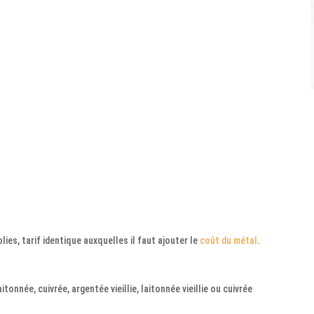
lies, t
arif identique
auxquelles il faut ajouter le
coût du métal
.
itonnée, cuivrée, argentée vieillie, laitonnée vieillie ou cuivrée