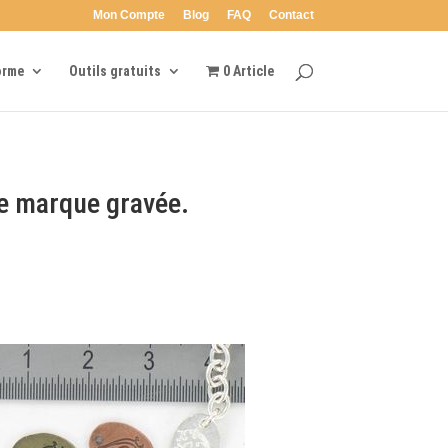
Mon Compte
Blog
FAQ
Contact
orme
Outils gratuits
0 Article
re marque gravée.