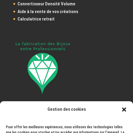
Convertisseur Densité Volume
Aide à la vente de vos créations
Calculatrice retrait
Gestion des cookies
Pays ouvert à la livraison
: France, Espagne, Portugal,
Italie, Autriche, Allemagne, Belgique, Luxembourg,
Pays-Bas, Andorre, Norvège, Suisse, Monaco,
Pour offrir les meilleures expériences, nous utilisons des technologies telles
que les cookies pour stocker et/ou accéder aux informations sur l'appareil. Le