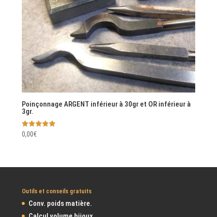
Poinçonnage ARGENT inférieur à 30gr et OR inférieur à
3gr.
Note
0,00
€
5.00
sur 5
Outils et conseils gratuits
Conv. poids matière.
Calcul volume bijoux