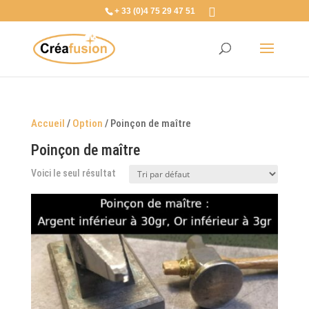
+ 33 (0)4 75 29 47 51
Accueil
/
Option
/ Poinçon de maître
Poinçon de maître
Voici le seul résultat